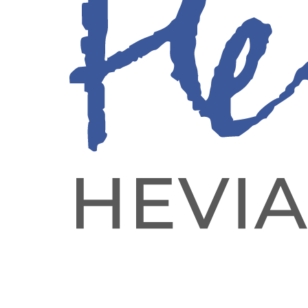
Confronta
Visualizza
Aggiungi ai desideri
Lavabo da appoggio DUBLINO 2 bianco
275,00
€
Lavabo da appoggio DUBLINO 2 bianco quantità
Aggiungi al carrello
Scopri Lavabo da appoggio DUBLINO 2 bianco un lavandino per
il bagno fondamentale per rendere il tuo bagno unico e ancora più
elegante, senza rinunciare alla praticità.