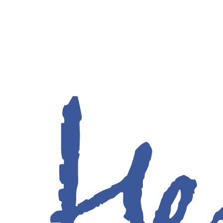
con l'energia prodotta dal sole, grazie ai pannelli fotovoltaici
in grado di catturare i raggi solari e a convertirli in energia.